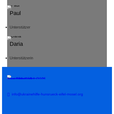
Paul
Unterstützer
Daria
Unterstützerin
info@ukrainehilfe-hunsrueck-eifel-mosel.org