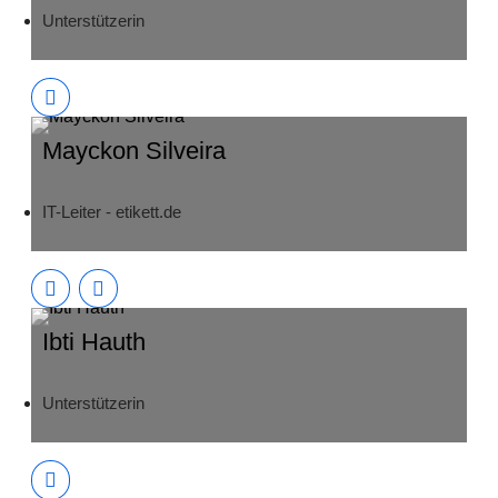
Unterstützerin
Mayckon Silveira
IT-Leiter - etikett.de
Ibti Hauth
Unterstützerin